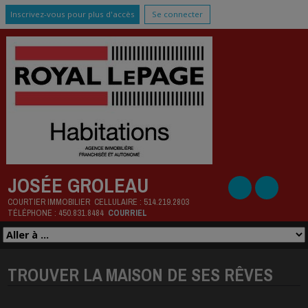
Inscrivez-vous pour plus d'accès
Se connecter
JOSÉE GROLEAU
COURTIER IMMOBILIER
CELLULAIRE :
514.219.2803
TÉLÉPHONE :
450.831.8484
COURRIEL
TROUVER LA MAISON DE SES RÊVES