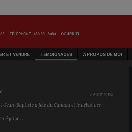
803
TÉLÉPHONE :
450.831.8484
COURRIEL
ER ET VENDRE
TÉMOIGNAGES
À PROPOS DE MOI
la
7 Aout 2023
.
a St-Jean-Baptiste a fête du Canada et le début des
son équipe...