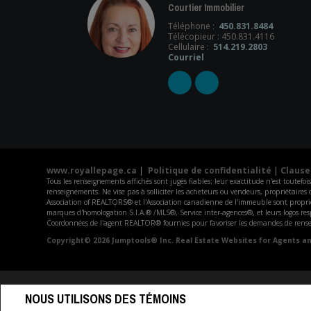
Courtier Immobilier
Téléphone :
450.831.8484
Télécopieur : 450.831.4116
Cellulaire :
514.219.2803
Courriel
www.royallepage.ca
|
Politique de confidentialité
|
Clause
Tous les renseignements affichés sont jugés fiables; leur exactitude n'est toutef
renseignements. Ne vise pas à solliciter les acheteurs ou vendeurs, propriét
Association of REALTORS® et l'Association canadienne de l'immeuble sont proprié
marques d'homologation S.I.A.® /MLS®, Service inter-agences®, et leurs logos respec
Coordonnées de l'agent REALTOR® fournies pour favoriser les demandes de renseign
Copyright© 2026 Jumptools® Inc.
Real Estate Websites for Agents a
NOUS UTILISONS DES TÉMOINS