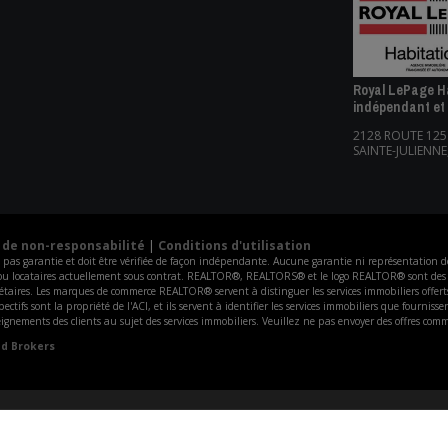
Royal LePage Ha
indépendant et
2128 ROUTE 125
SAINTE-JULIENNE
 de non-responsabilité
|
Conditions d'utilisation
ois pas garantie et doit être vérifiée de façon indépendante. Aucune garantie ni représentation 
aires ou locataires actuellement sous contrat. REALTOR®, REALTORS® et le logo REALTOR® sont
taires. Les marques de commerce REALTOR® servent à distinguer les services immobiliers offert
tifs sont la propriété de l'ACI, et ils servent à identifier les services immobiliers que fournis
ements des clients au sujet des services immobiliers. Veuillez ne pas envoyer des offres comme
nd Brokers