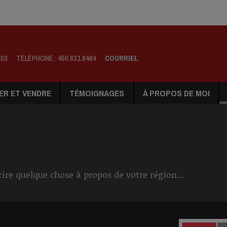
803
TÉLÉPHONE :
450.831.8484
COURRIEL
ER ET VENDRE
TÉMOIGNAGES
À PROPOS DE MOI
rire quelque chose à propos de votre région...