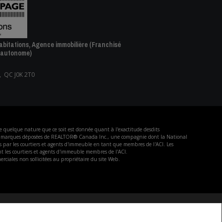
bitations, Agence immobilière (Franchisé
 autonome)
, QC J0K 2T0
de quelque nature que ce soit est donnée quant à l'exactitude desdits
 des marques déposées de REALTOR® Canada Inc., une compagnie dont la National
s par les courtiers et agents d'immeuble en tant que membres de l'ACI. Les
sent les courtiers et agents d'immeuble membres de l'ACI.
rciales non sollicitées au propriétaire du site Web.