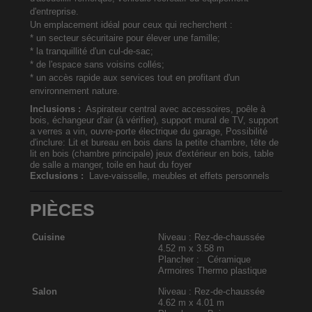
d'entreprise.
Un emplacement idéal pour ceux qui recherchent :
* un secteur sécuritaire pour élever une famille;
* la tranquillité d'un cul-de-sac;
* de l'espace sans voisins collés;
* un accès rapide aux services tout en profitant d'un
environnement nature.
Inclusions :
Aspirateur central avec accessoires, poêle à
bois, échangeur d'air (à vérifier), support mural de TV, support
a verres a vin, ouvre-porte électrique du garage, Possibilité
d'inclure: Lit et bureau en bois dans la petite chambre, tête de
lit en bois (chambre principale) jeux d'extérieur en bois, table
de salle a manger, toile en haut du foyer
Exclusions :
Lave-vaisselle, meubles et effets personnels
PIÈCES
Cuisine
Niveau : Rez-de-chaussée
4.52 m x 3.58 m
Plancher : Céramique
Armoires Thermo plastique
Salon
Niveau : Rez-de-chaussée
4.62 m x 4.01 m