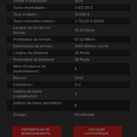
Année d'évaluation :
2026
Taxes municipales :
3 437,00 $
Taxe scolaire :
314,00 $
Taxes annuelles totales :
3 751,00 $ (2026)
Largeur du terrain en
45.54 Mètre
façade :
Profondeur du terrain :
67.53 Mètre
Dimensions du terrain :
3000 Mètres carrés
Largeur du bâtiment
26 Pieds
Profondeur du bâtiment
28 Pieds
Nbre d'espaces de
8
stationnement :
Bâti en :
2010
Chambres :
2+1
Salle(s) de bains
3
(complète(s)) :
Salle(s) de bains partielle(s)
0
:
Zonage :
Residential
OBTENIR PLUS DE
CALCULER
RENSEIGNEMENTS
L'HYPOTHÈQUE