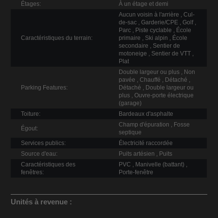
Étages:
À un étage et demi
Aucun voisin à l'arrière , Cul-
de-sac , Garderie/CPE , Golf ,
Parc , Piste cyclable , École
Caractéristiques du terrain:
primaire , Ski alpin , École
secondaire , Sentier de
motoneige , Sentier de VTT ,
Plat
Double largeur ou plus , Non
pavée , Chauffé , Détaché ,
Parking Features:
Détaché , Double largeur ou
plus , Ouvre-porte électrique
(garage)
Toiture:
Bardeaux d'asphalte
Champ d'épuration , Fosse
Égout:
septique
Services publics:
Électricité raccordée
Source d'eau:
Puits artésien , Puits
Caractéristiques des
PVC , Manivelle (battant) ,
fenêtres:
Porte-fenêtre
Unités à revenue :