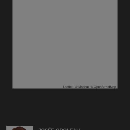
Leaflet
| ©
Mapbox
©
OpenStreetMap