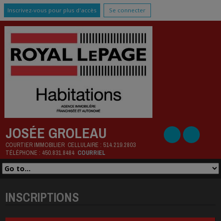
Inscrivez-vous pour plus d'accès
Se connecter
JOSÉE GROLEAU
COURTIER IMMOBILIER
CELLULAIRE :
514.219.2803
TÉLÉPHONE :
450.831.8484
COURRIEL
INSCRIPTIONS