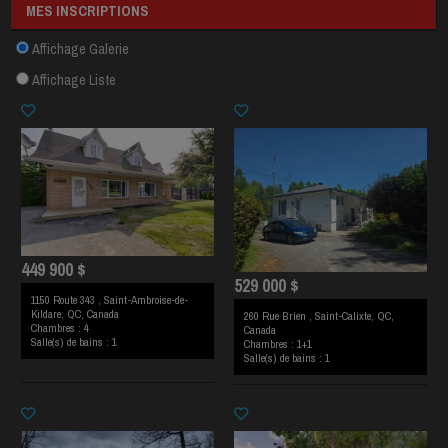
MES INSCRIPTIONS
Affichage Galerie
Affichage Liste
449 900 $
529 000 $
1150 Route 343 , Saint-Ambroise-de-
Kildare, QC, Canada
260 Rue Brien , Saint-Calixte, QC,
Chambres : 4
Canada
Salle(s) de bains : 1
Chambres : 1+1
Salle(s) de bains : 1