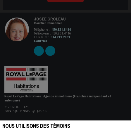
JOSÉE GROLEAU
Courtier Immobilier
Téléphone :
450.831.8484
Télécopieur : 450.831.4116
Cellulaire :
514.219.2803
Courriel
Royal LePage Habitations, Agence immobilière (Franchisé indépendant et
autonome)
2128 ROUTE 125
SAINTE-JULIENNE, QC J0K 2T0
NOUS UTILISONS DES TÉMOINS